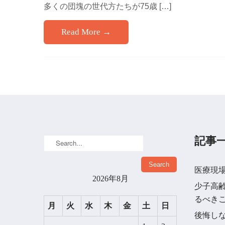
多くの団塊の世代方たちが75歳 […]
Read More →
記事
医療現場
2026年8月
少子高
るべき
月
火
水
木
金
土
日
後悔し