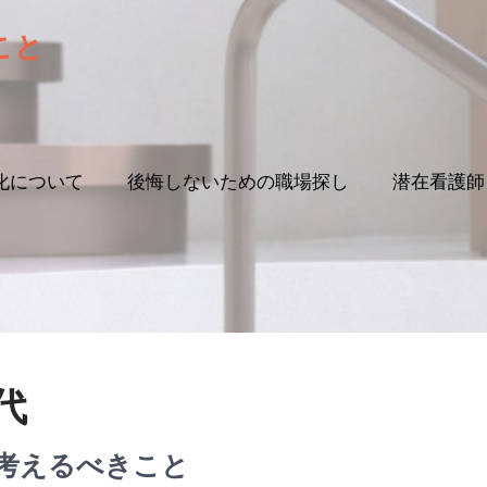
こと
化について
後悔しないための職場探し
潜在看護師
代
考えるべきこと